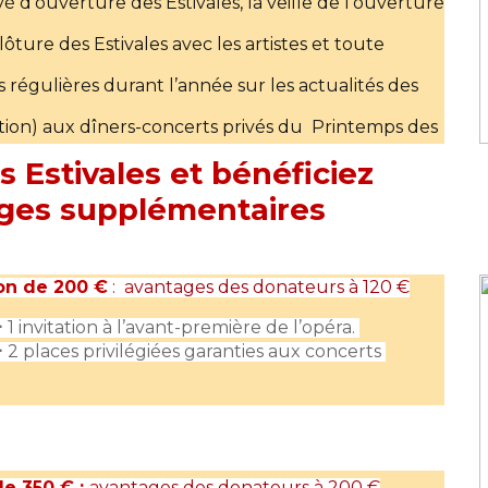
ivé d’ouverture des Estivales, la veille de l’ouverture
clôture des Estivales avec les artistes et toute
 régulières durant l’année sur les actualités des
pation) aux dîners-concerts privés du Printemps des
s Estivales et bénéficiez
cal pour réduction d’impôt (66%)
ges supplémentaires
on de 200 €
: a
vantages des donateurs à 120 €
+
1 invitation à l’avant-première de l’opéra.
+
2 places privilégiées garanties aux concerts
e 350 € :
a
vantages des donateurs à 200 €