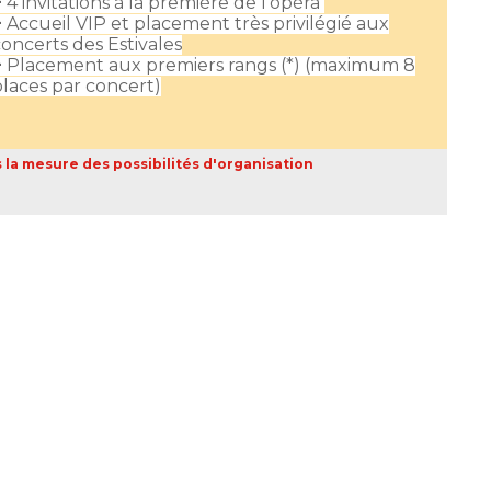
+
4 invitations à la première de l’opéra
+
Accueil VIP et placement très privilégié aux
oncerts des Estivales
+
Placement aux premiers rangs (*) (maximum 8
places par concert)
s la mesure des possibilités d'organisation