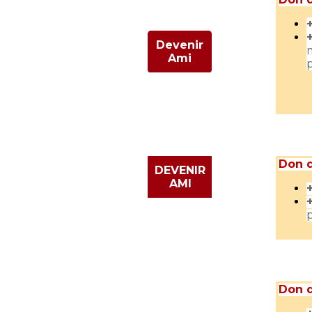
Devenir
Ami
p
Don d
DEVENIR
AMI
Don d