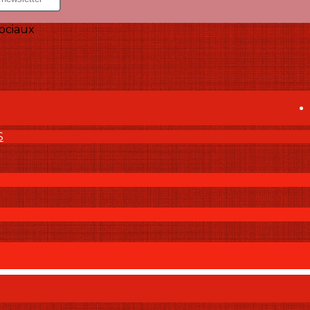
ociaux
S