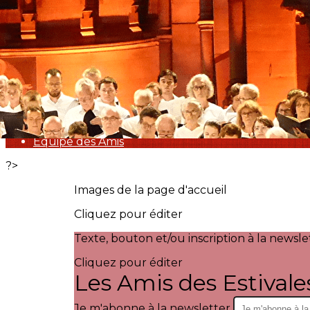
Exporter les lignes sélectionnées
Exporter toutes les colonnes
Exporter uniquement les colonnes affichées
Menu
<
>
Devenir Ami des Estivales
Equipe des Amis
?>
Images de la page d'accueil
Cliquez pour éditer
Texte, bouton et/ou inscription à la newsle
Cliquez pour éditer
Les Amis des Estivale
Je m'abonne à la newsletter